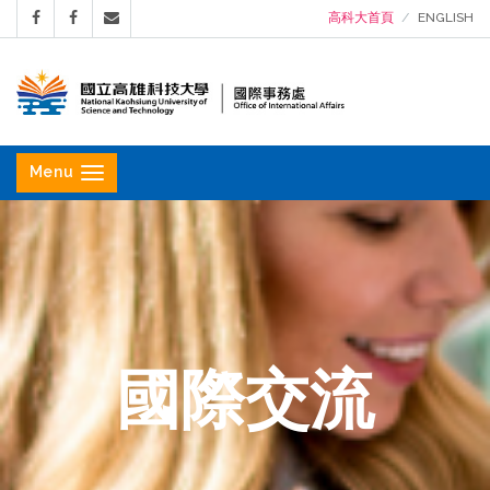
高科大首頁
ENGLISH
國
立
Menu
高
雄
科
技
大
學
國際交流
國
際
事