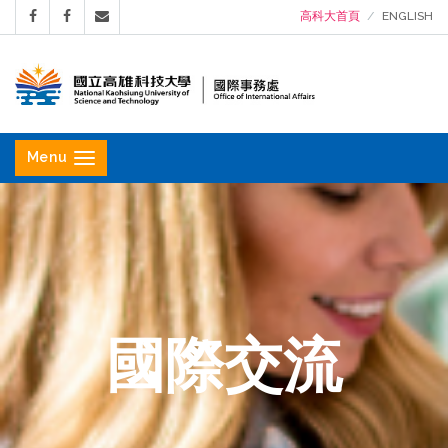
高科大首頁
ENGLISH
國
立
Menu
高
雄
科
技
大
學
國際交流
國
際
事