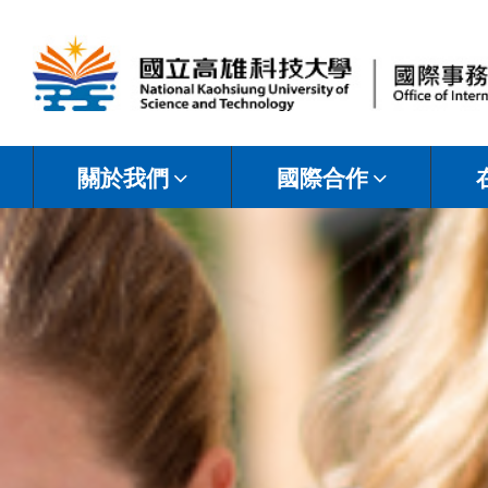
國
立
關於我們
國際合作
高
雄
科
技
大
學
國
際