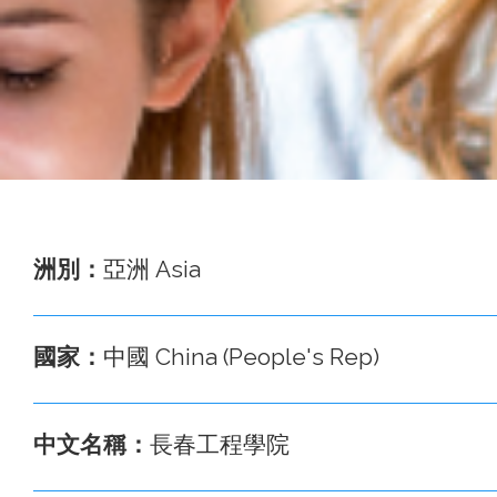
事
務
處
洲別：
亞洲 Asia
國家：
中國 China (People's Rep)
中文名稱：
長春工程學院