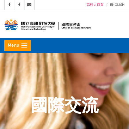
高科大首頁
ENGLISH
國
立
Menu
高
雄
科
技
大
學
國際交流
國
際
事