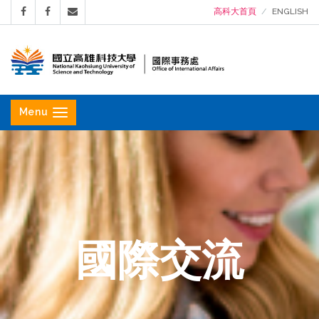
高科大首頁
ENGLISH
國
立
Menu
高
雄
科
技
大
學
國際交流
國
際
事