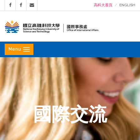
高科大首頁
ENGLISH
國
立
Menu
高
雄
科
技
大
學
國際交流
國
際
事