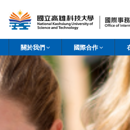
國
立
關於我們
國際合作
高
雄
科
技
大
學
國
際