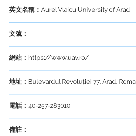
英文名稱：
Aurel Vlaicu University of Arad
文號：
網站：
https://www.uav.ro/
地址：
Bulevardul Revoluției 77, Arad, Roma
電話：
40-257-283010
備註：