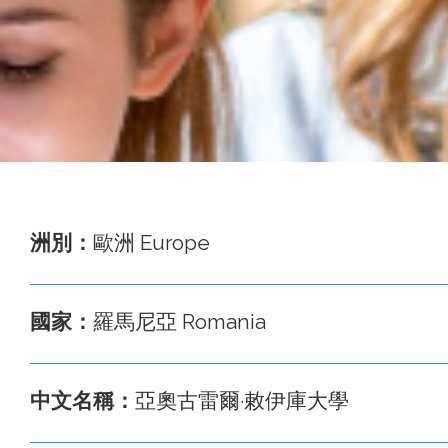
事
務
處
洲別：
歐洲 Europe
國家：
羅馬尼亞 Romania
中文名稱：
亞奧古雷爾·敕伊庫大學