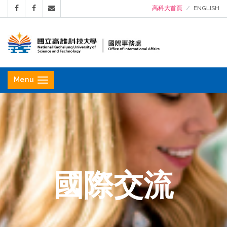
高科大首頁
ENGLISH
國
立
Menu
高
雄
科
技
大
學
國際交流
國
際
事