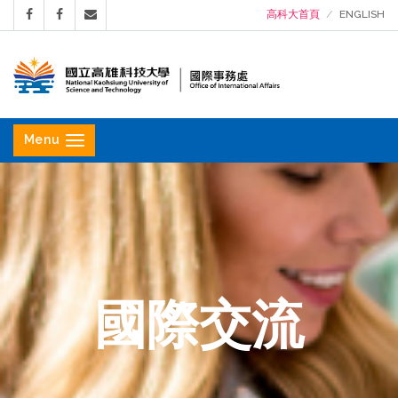
高科大首頁
ENGLISH
國
立
Menu
高
雄
科
技
大
學
國際交流
國
際
事