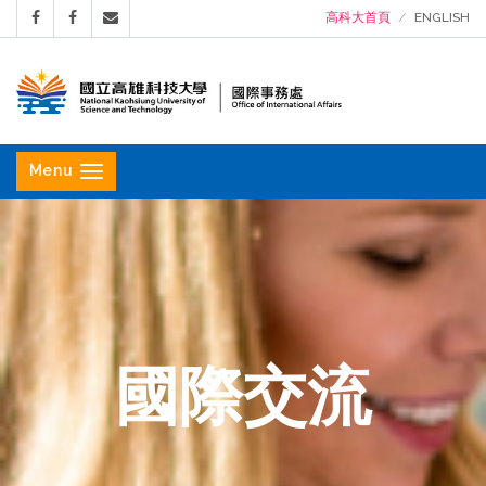
高科大首頁
ENGLISH
國
立
Menu
高
雄
科
技
大
學
國際交流
國
際
事