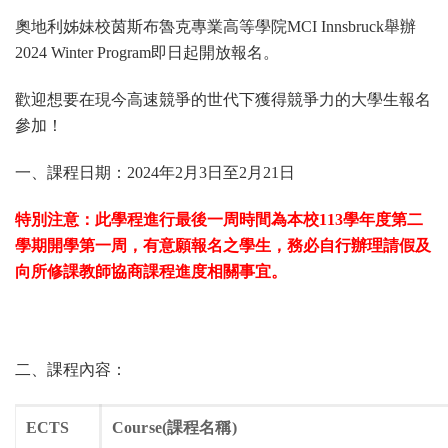
奧地利姊妹校茵斯布魯克專業高等學院MCI Innsbruck舉辦
2024 Winter Program即日起開放報名。
歡迎想要在現今高速競爭的世代下獲得競爭力的大學生報名
參加！
一、課程日期：2024年2月3日至2月21日
特別注意：
此學程進行最後一周時間為本校113學年度第二
學期開學第一周，
有意願報名之學生，
務必自行辦理請假及
向所修課教師協商課程進度相關事宜。
二、課程內容：
ECTS
Course(課程名稱)