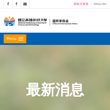
高科大首頁
ENGLISH
國
立
Menu
高
雄
科
技
大
學
最新消息
國
際
事