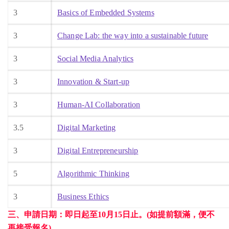
3
Basics of Embedded Systems
3
Change Lab: the way into a sustainable future
3
Social Media Analytics
3
Innovation & Start-up
3
Human-AI Collaboration
3.5
Digital Marketing
3
Digital Entrepreneurship
5
Algorithmic Thinking
3
Business Ethics
三、申請日期：即日起至10月15日止
。(如提前額滿，
便不
再接受報名)