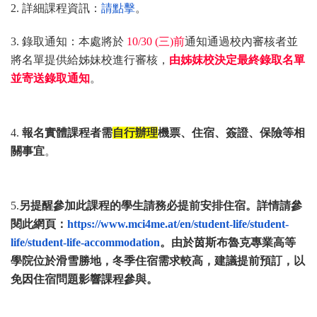
2. 詳細課程資訊：
請點擊
。
3. 錄取通知：本處將於
10/30 (三)
前
通知通過校內審核者並
將名單提供給姊妹校進行審核，
由姊
妺校決定最終錄取名單
並寄送錄取通知
。
4.
報名實體課程者需
自行辦理
機票、住宿、簽證、
保險等相
關事宜
。
5.
另提醒參加此課程的學生請務必提前安排住宿。
詳情請參
閱此網頁：
https://www.mci4me.
at/en/student-life/student-
life/student-life-
accommodation
。
由於茵斯布魯克專業高等
學院位於滑雪勝地，冬季住宿需求較高，
建議提前預訂，以
免因住宿問題影響課程參與。