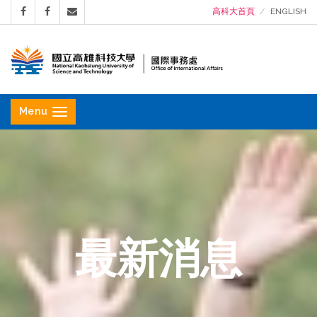
高科大首頁
ENGLISH
國
立
Menu
高
雄
科
技
大
學
最新消息
國
際
事