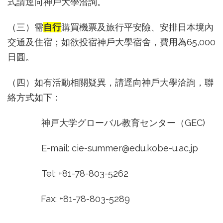
式請逕向神戶大學洽詢。
（三）需
自行
購買機票及旅行平安險、安排日本境內
交通及住宿；如欲投宿神戶大學宿舍，費用為65,000
日圓。
（四）如有活動相關疑異，請逕向神戶大學洽詢，聯
絡方式如下：
神戸大学グローバル教育センター（GEC)
E-mail: cie-summer@edu.kobe-u.ac.jp
Tel: +81-78-803-5262
Fax: +81-78-803-5289