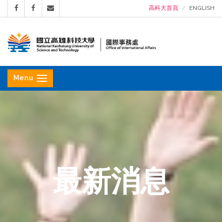
高科大首頁
ENGLISH
國
立
Menu
高
雄
科
技
大
學
最新消息
國
際
事