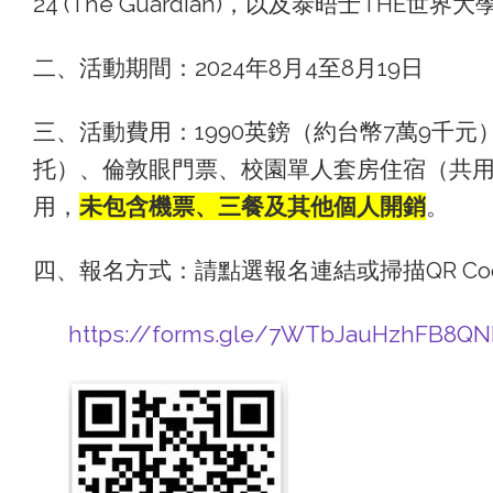
24 (The Guardian)，以及泰晤士THE世界
二、活動期間：2024年8月4至8月19日
三、活動費用：1990英鎊（約台幣7萬9千
托）、倫敦眼門票、校園單人套房住宿（共
用，
未包含機票、三餐及其他個人開銷
。
四、報名方式：請點選報名連結或掃描QR Co
https://forms.gle/7WTbJauHzhFB8QN