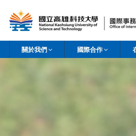
國
立
關於我們
國際合作
高
雄
科
技
大
學
國
際