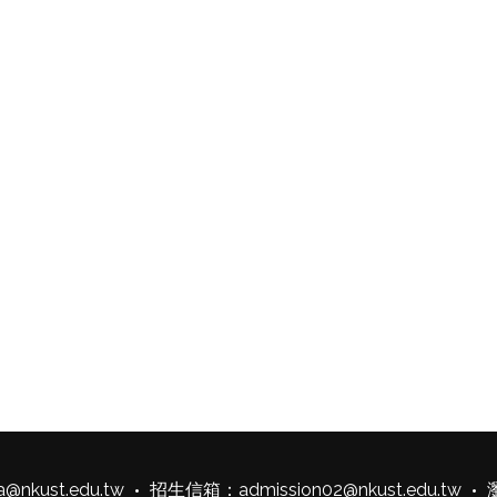
a@nkust.edu.tw
招生信箱：
admission02@nkust.edu.tw