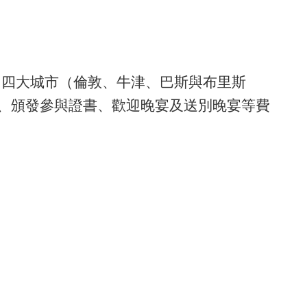
英國四大城市（倫敦、牛津、巴斯與布里斯
、頒發參與證書、歡迎晚宴及送別晚宴等費