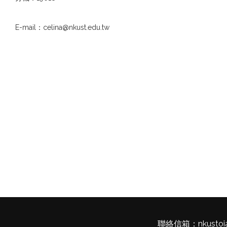
E-mail：celina@nkust.edu.tw
聯絡信箱：
nkustoi