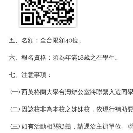
五、名額：全台限額40位。
六、報名資格：須為年滿18歲之在學生。
七、注意事項：
(一) 西英格蘭大學台灣辦公室將聯繫入選同
(二) 因該校非為本校之姊妹校，依現行補助
(三) 如有活動相關疑義，請逕洽主辦單位。