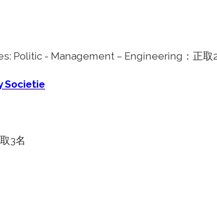
cieties: Politic - Management – Engineerin
 Societie
、備取3名