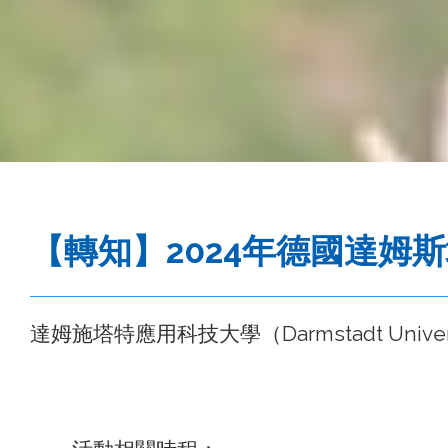
事
務
處
【轉知】2024年德國達姆
達姆施塔特應用科技大學（Darmstadt Unive