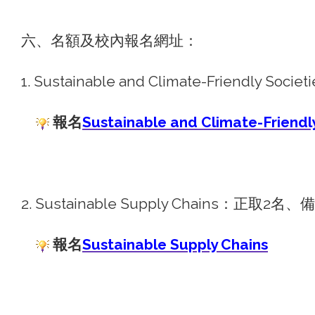
六、名額及校內報名網址：
1. Sustainable and Climate-Friendly So
報名
Sustainable and Climate-Friendly
2. Sustainable Supply Chains：正取2名
報名
Sustainable Supply Chains