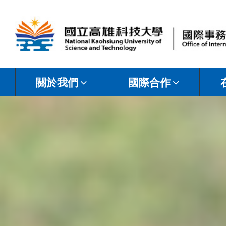
國
立
關於我們
國際合作
高
雄
科
技
大
學
國
際