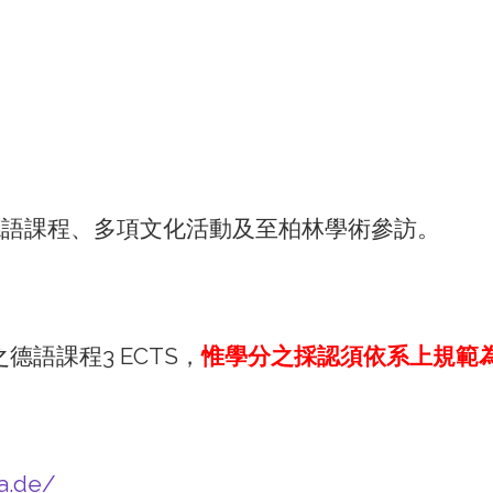
。
、德語課程、多項文化活動及至柏林學術參訪。
德語課程3 ECTS，
惟學分之採認須依系上規範
da.de/