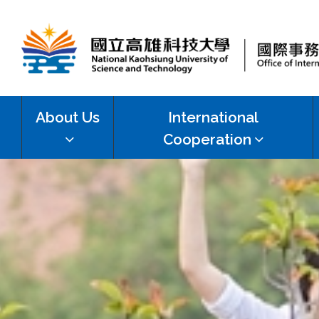
國
立
About Us
International
高
Cooperation
雄
科
技
大
學
國
際