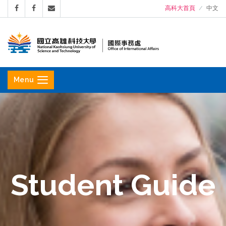
高科大首頁
中文
國
立
Menu
高
雄
科
技
大
學
Student Guide
國
際
事