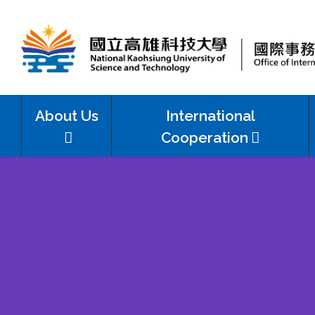
國
立
About Us
International
高
Cooperation
雄
科
技
大
學
國
際