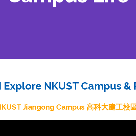
Explore NKUST Campus & 
NKUST Jiangong Campus 高科大建工校