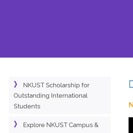
事
務
處
NKUST Scholarship for
Outstanding International
Students
Explore NKUST Campus &