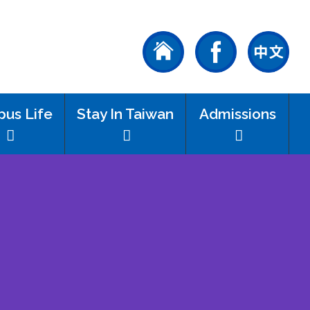
us Life
Stay In Taiwan
Admissions