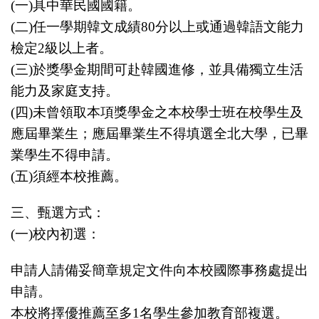
(
一
)
具中華民國國籍。
(
二
)
任一學期韓文成績
80
分以上或通過韓語文能力
檢定
2
級以上者。
(
三
)
於獎學金期間可赴韓國進修，並具備獨立生活
能力及家庭支持。
(
四
)
未曾領取本項獎學金之本校學士班在校學生及
應屆畢業生；應屆畢業生不得填選全北大學，已畢
業學生不得申請。
(
五
)
須經本校推薦。
三、甄選方式：
(
一
)
校內初選：
申請人請備妥簡章規定文件向本校國際事務處提出
申請。
本校將擇優推薦至多
1
名學生參加教育部複選。