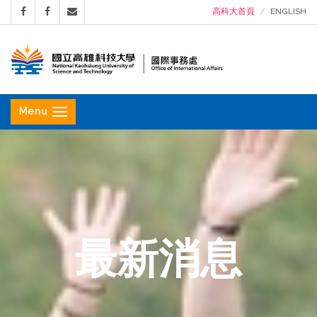
高科大首頁
ENGLISH
國
立
Menu
高
雄
科
技
大
學
最新消息
國
際
事