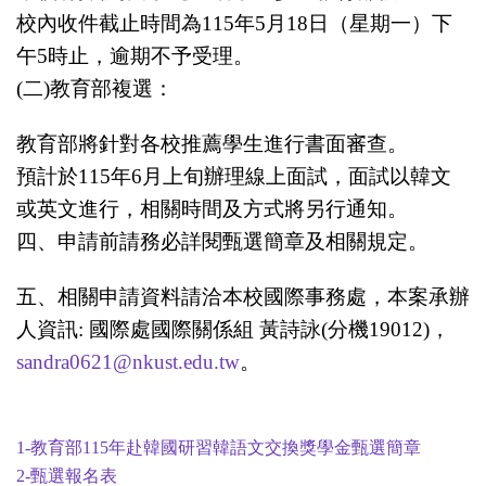
校內收件截止時間為
115
年
5
月
18
日（星期一）下
午
5
時止，逾期不予受理。
(
二
)
教育部複選：
教育部將針對各校推薦學生進行書面審查。
預計於
115
年
6
月上旬辦理線上面試，面試以韓文
或英文進行，相關時間及方式將另行通知。
四、申請前請務必詳閱甄選簡章及相關規定。
五、相關申請資料請洽本校國際事務處，本案承辦
人資訊
:
國際處國際關係組 黃詩詠
(
分機
19012)
，
sandra0621@nkust.edu.tw
。
1-教育部115年赴韓國研習韓語文交換獎學金甄選簡章
2-甄選報名表