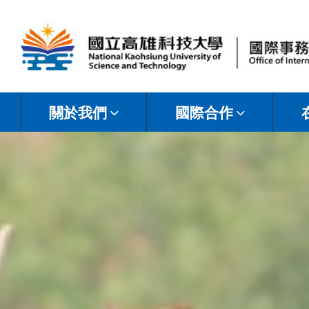
國
立
關於我們
國際合作
高
雄
科
技
大
學
國
際