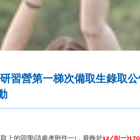
英語研習營第一梯次備取生錄取
動
取上的同學(請參考附件一)，最晚於
12/8(一)17