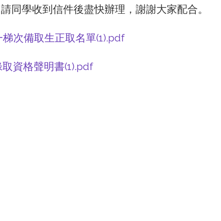
，請同學收到信件後盡快辦理，謝謝大家配合。
翅第一梯次備取生正取名單(1).pdf
棄錄取資格聲明書(1).pdf