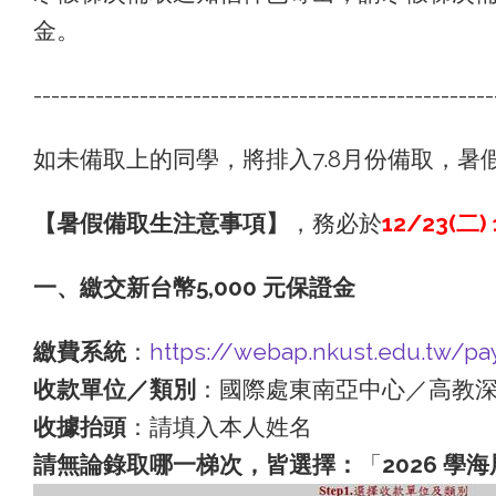
金。
----------------------------------------------------
如未備取上的同學，將排入7.8月份備取，暑假
【暑假備取生注意事項】
，務必於
12/23(二
一、繳交新台幣5,000 元保證金
繳費系統
：
https://webap.nkust.edu.tw/pa
收款單位／類別
：國際處東南亞中心／高教深耕
收據抬頭
：請填入本人姓名
請無論錄取哪一梯次，皆選擇：
「
2026 