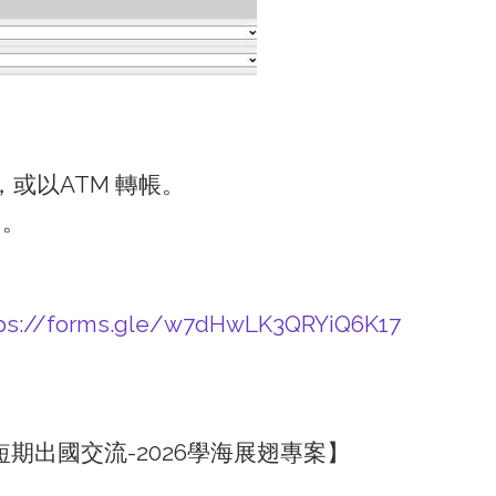
或以ATM 轉帳。
台。
ps://forms.gle/w7dHwLK3QRYiQ6K17
期出國交流-2026學海展翅專案】