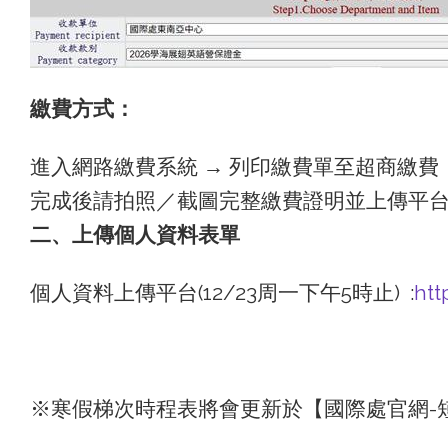
繳費方式：
進入網路繳費系統 → 列印繳費單至超商繳費，
完成後請拍照／截圖完整繳費證明並上傳平
二、
上傳個人資料表單
個人資料上傳平台(12/23周一下午5時止) :
htt
※寒假梯次時程表將會更新於【國際處官網-短