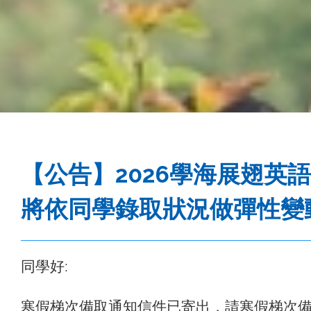
事
務
處
【公告】2026學海展翅
將依同學錄取狀況做彈性變
同學好:
寒假梯次備取通知信件已寄出，請寒假梯次備