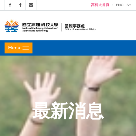
高科大首頁
ENGLISH
國
立
Menu
高
雄
科
技
大
學
最新消息
國
際
事