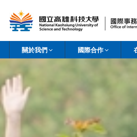
國
立
關於我們
國際合作
高
雄
科
技
大
學
國
際