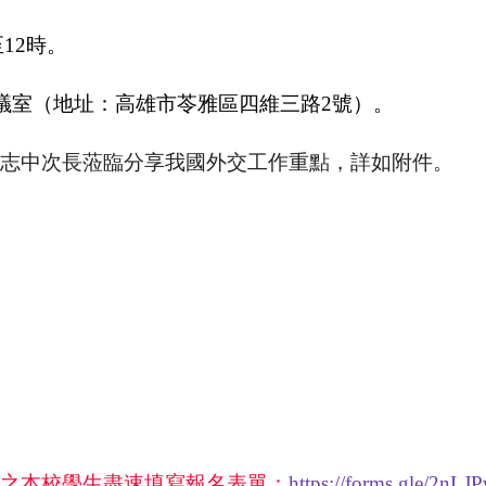
至
12
時。
議室（地址：高雄市苓雅區四維三路
2
號）。
志中次長蒞臨分享我國外交工作
重點，詳如附件。
之本校學生盡速填寫報名表單：
https://forms.gle/2