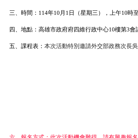
三、時間：
114
年
10
月
1
日（星期三），上午
10
時
四、地點：高雄市政府府四維行政中心
10
樓第
3
會
五、課程表：
本次活動特別邀請外交部政務次長吳
六、報名方式：此次活動機會難得，
請有興趣報名