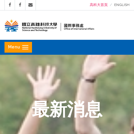
高科大首頁
ENGLISH
國
立
Menu
高
雄
科
技
大
學
最新消息
國
際
事