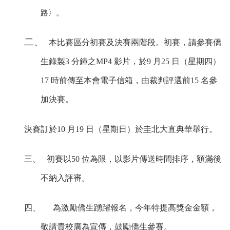
路〉。
二、
本比賽區分初賽及決賽兩階段。初賽，請參賽僑
生錄製
3
分鐘之
MP4 影片，於
9
月
25
日（星期四）
17
時前傳至本會電子信箱，由裁判評選前
15
名參
加決賽。
決賽訂於
10
月
19
日（星期日）於圭北大直典華舉行。
三、
初賽以
50
位為限，以影片傳送時間排序，額滿後
不納入評審。
四、
為激勵僑生踴躍報名，今年特提高獎金金額，
敬請貴校廣為宣
傳，鼓勵僑生參賽。