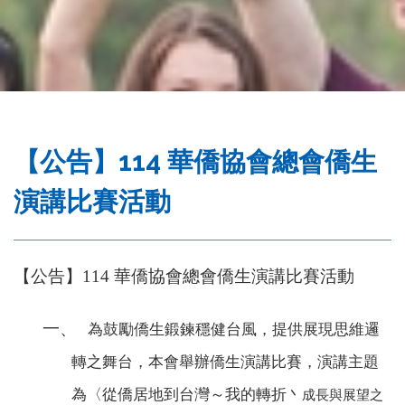
務
處
【公告】114 華僑協會總會僑生
演講比賽活動
【公告】
114
華僑協會總會僑生演講比賽活動
一、
為鼓勵僑生鍛鍊穩健台風，提供展現思維邏
轉之舞台，本會舉
辦僑生演講比賽，演講主題
為〈從僑居地到台灣～我的轉折丶
成長與展望之