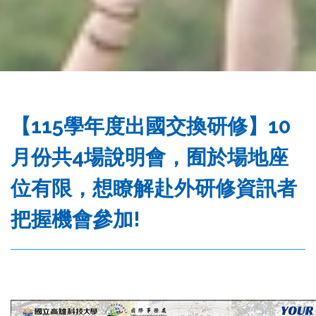
務
處
【115學年度出國交換研修】10
月份共4場說明會，囿於場地座
位有限，想瞭解赴外研修資訊者
把握機會參加!