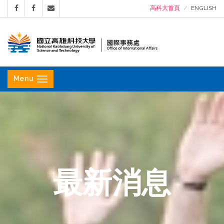
高科大首頁
ENGLISH
國
立
Menu
高
雄
科
技
大
學
最新消息
國
際
事