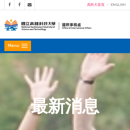
高科大首頁
ENGLISH
國
立
Menu
高
雄
科
技
大
學
最新消息
國
際
事