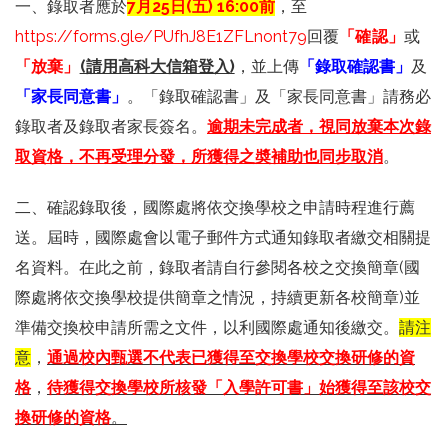
一、錄取者應於
7
月25日(五) 16:00前
，至
https://forms.gle/PUfhJ8E1ZFLnont79
回覆
「確認」
或
「放棄」
(請用高科大信箱登入)
，並上傳
「錄取
確認書
」
及
「
家長同意書
」
。「錄取確認書」及「家長同意書」請務必
錄取者
及錄取者家長簽名。
逾期未完成者，視同放棄本次錄
取資格，不再受理分發，所獲得之奬補助也同步取消
。
二、確認錄取後，國際處將依交換學校之申請時程進行薦
送。屆時，國際處會以電子郵件方式通知錄取者繳交相關提
名資料。在此之前，錄取者請
自行參閱各校之交換簡章(國
際處將依交換學校提供簡章之情況，持續更新各校簡章)並
準備交換校申請所需之文件，以利國際處通知後繳交
。
請注
意
，
通過校內甄選不代表已獲得至交換學校交換研修的資
格
，
待獲得交換學校所核發「入學許可書」始獲得至該校交
換研修的資格
。