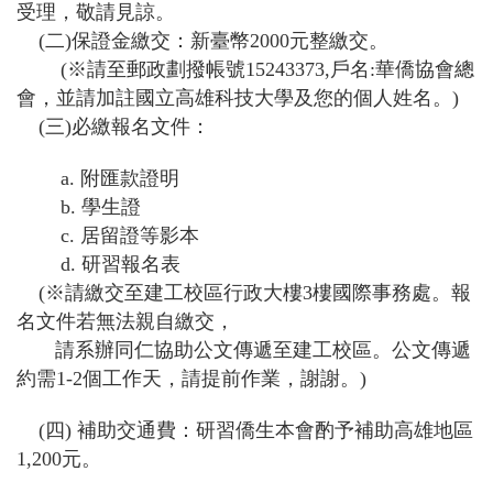
受理，敬請見諒。
(
二
)
保證金繳交：新臺幣
2000
元整繳交。
(
※請至郵政劃撥帳號
15243373,
戶名
:
華僑協會總
會，
並請加
註
國立高雄科技大學及您的個人姓名。
)
(
三
)
必繳報名文件：
a.
附匯款證明
b.
學生證
c.
居留證等影本
d.
研習報名表
(
※請
繳交至建工
校區行政大樓
3
樓國際事務處。
報
名文件若無法親自繳交，
請系辦
同仁協助公文
傳遞至建工
校區。
公文傳遞
約需
1-2
個工作天，請提前作業，謝謝。
)
(
四
)
補助交通費：研習僑生本會酌予補助高雄地區
1,200
元。