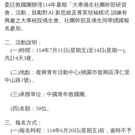
委託救國團辦理
114
年暑期「大專僑生社團幹部研習
會」活動，鼓勵對
AI
新思維及菁英領袖模式
訓練有
興趣之大專
校院僑生
會、社團幹部及僑生同學踴躍報
名參加。
二、活動說明：
(
一
)
時間：
114
年
7
月
11
日
(
星期五
)
至
14
日
(
星期一
),
共計
4
天
3
夜。
(
二
)
地點：復興青年活動中心
(
桃園市
復興區澤仁
里
中山路
1
號
)
。
(
三
)
承辦單位：中國青年救國團。
(
四
)
名額：
50
位。
三、報名方式：
(
一
)
報名時程：
114
年
6
月
20
日
(
星期五
)
前，逾時不予