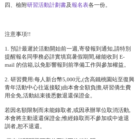
四、檢附
研習活動計劃書
及
報名表
各一份。
注意事項
!!
1.
預計最遲於活動開始前一
週
,
寄發報到通知
,
請特別
提醒報名同學務必詳實填寫暑假
期間
,
確能收到
E-
mail
的信箱
,
以免影響報到前準備工作與參加權益。
2.
研習費用
:
每人新台幣
5,000
元
,(
含高鐵桃園站至復興
青年活動中心往返接駁
)
由本會全額負擔
,
研習僑生費
用全免
,
活動結束後悉數退還保證金。
若因名額限制而未能錄取者
,
或因承辦單位取消活動
,
本會將主動退還保證金
;
惟經錄取而不參加或中途退
訓者
,
恕不退還。