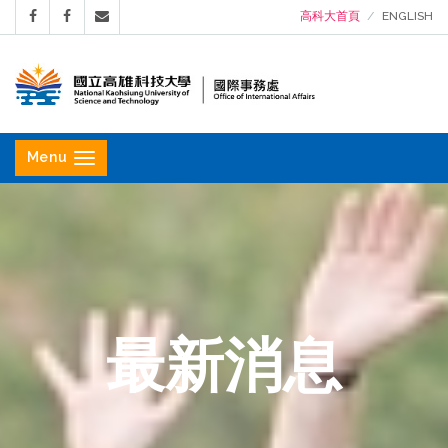
高科大首頁
ENGLISH
國
立
Menu
高
雄
科
技
大
學
最新消息
國
際
事