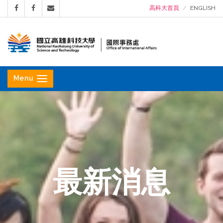
高科大首頁
ENGLISH
國
立
Menu
高
雄
科
技
大
學
最新消息
國
際
事