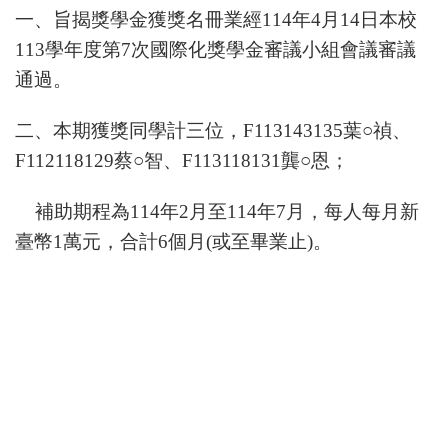
一、
旨揭獎學金
獲獎名冊業經
114
年
4
月
14
日本校
113
學年度第
7
次國際化獎學金審議小組會議審議
通過。
二、本期獲獎同學計三位，
F113143135
葉○
禎
、
F112118129
蔡○智、
F113118131
龔○恩；
補助期程為
114
年
2
月至
114
年
7
月，每人每月新
臺幣
1
萬元，合計
6
個月
(
或至畢業止
)
。