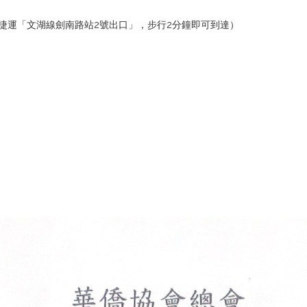
捷運「文湖線劍南路站2號出口」，步行2分鐘即可到達）