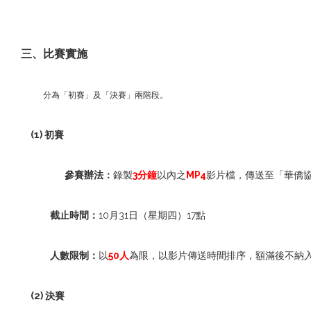
三、比賽實施
分為「初賽」及「決賽」兩階段。
(1) 初賽
參賽辦法：
錄製
3分鐘
以內之
MP4
影片檔，傳送至「華僑協會總
截止時間：
10月31日（星期四）17點
人數限制：
以
50人
為限，以影片傳送時間排序，額滿後不納
(2) 決賽