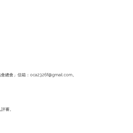
會」信箱：oca2326f@gmail.com。
入評審。