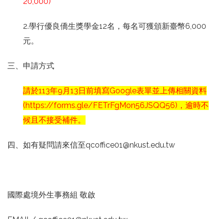
20,000)
2.學行優良僑生獎學金12名，每名可獲頒新臺幣6,000
元。
三、申請方式
請於113年9月13日前填寫Google表單並上傳相關資料
(
https://forms.gle/FETrFgMon56JSQQ56
)，逾時不
候且不接受補件。
四、如有疑問請來信至qcoffice01@nkust.edu.tw
國際處境外生事務組 敬啟