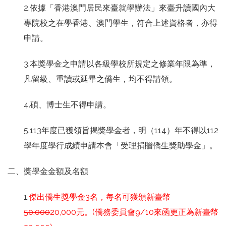
2.依據「香港澳門居民來臺就學辦法」來臺升讀國內大
專院校之在學香港、澳門學生，符合上述資格者，亦得
申請。
3.本獎學金之申請以各級學校所規定之修業年限為準，
凡留級、重讀或延畢之僑生，均不得請領。
4.碩、博士生不得申請。
5.113年度已獲領旨揭獎學金者，明（114）年不得以112
學年度學行成績申請本會「受理捐贈僑生獎助學金」。
二、獎學金金額及名額
1.
傑出僑生獎學金3名，每名可獲頒新臺幣
50,000
20,000元。(僑務委員會9/10來函更正為新臺幣