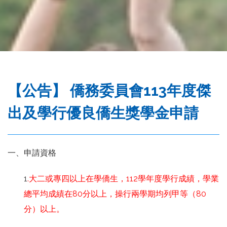
務
處
【公告】 僑務委員會113年度傑
出及學行優良僑生獎學金申請
一、申請資格
1
.大二或專四以上在學僑生，112學年度學行成績，學業
總平均成績在80分以上，操行兩學期均列甲等（80
分）以上。