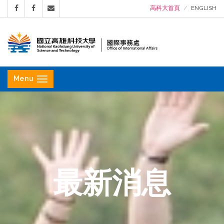
高科大首頁
ENGLISH
國
立
Menu
高
雄
科
技
大
學
最新消息
國
際
事