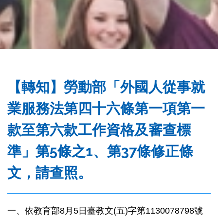
務
處
【轉知】勞動部「外國人從事就
業服務法第四十六條第一項第一
款至第六款工作資格及審查標
準」第5條之1、第37條修正條
文，請查照。
一、依教育部8月5日臺教文(五)字第1130078798號