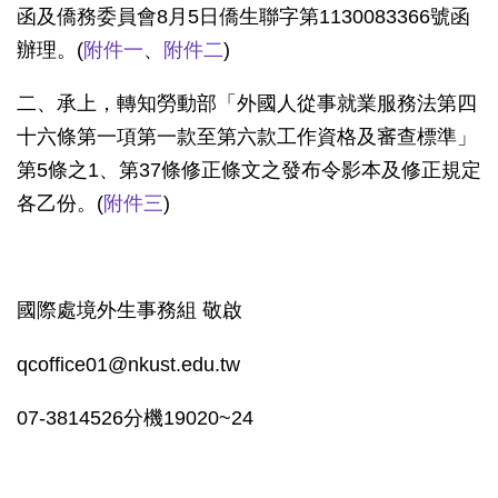
函及僑務委員會8月5日僑生聯字第1130083366號函
辦理。(
附件一
、
附件二
)
二、承上，轉知勞動部「外國人從事就業服務法第四
十六條第一項第一款至第六款工作資格及審查標準」
第5條之1、第37條修正條文之發布令影本及修正規定
各乙份。(
附件三
)
國際處境外生事務組 敬啟
qcoffice01@nkust.edu.tw
07-3814526分機19020~24