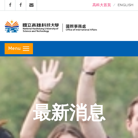
高科大首頁
ENGLISH
國
立
Menu
高
雄
科
技
大
學
最新消息
國
際
事