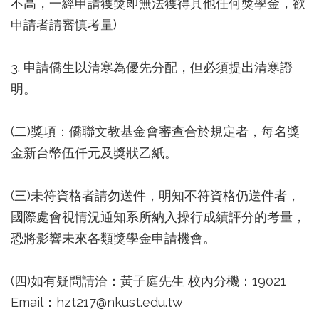
不高，一經申請獲獎即無法獲得其他任何獎學金，欲
申請者請審慎考量)
3. 申請僑生以清寒為優先分配，但必須提出清寒證
明。
(二)獎項：僑聯文教基金會審查合於規定者，每名獎
金新台幣伍仟元及獎狀乙紙。
(三)未符資格者請勿送件，明知不符資格仍送件者，
國際處會視情況通知系所納入操行成績評分的考量，
恐將影響未來各類獎學金申請機會。
(四)如有疑問請洽：黃子庭先生 校內分機：19021
Email：hzt217@nkust.edu.tw