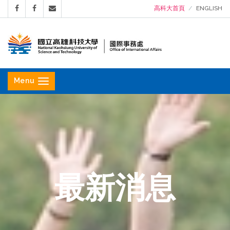
高科大首頁
ENGLISH
國
立
Menu
高
雄
科
技
大
學
最新消息
國
際
事