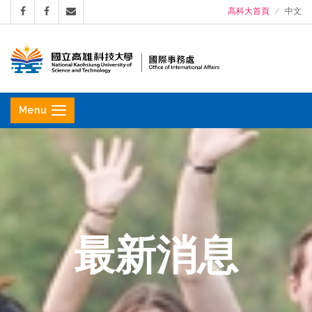
高科大首頁
中文
國
立
Menu
高
雄
科
技
大
學
最新消息
國
際
事